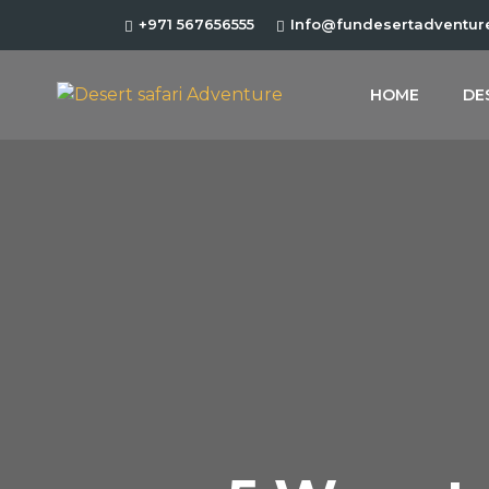
+971 567656555
Info@fundesertadventur
HOME
DE