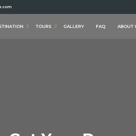
e.com
STINATION
TOURS
GALLERY
FAQ
ABOUT 