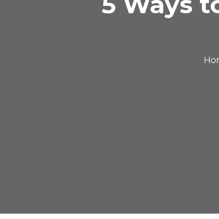
5 Ways t
Ho