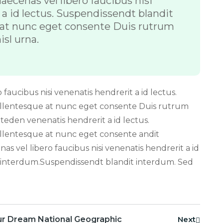
aecenas vel libero faucibus nisi
a id lectus. Suspendissendt blandit
 at nunc eget consente Duis rutrum
isl urna.
faucibus nisi venenatis hendrerit a id lectus.
ellentesque at nunc eget consente Duis rutrum
iteden venenatis hendrerit a id lectus.
llentesque at nunc eget consente andit
s vel libero faucibus nisi venenatis hendrerit a id
 interdum.Suspendissendt blandit interdum. Sed
ur Dream National Geographic
Next